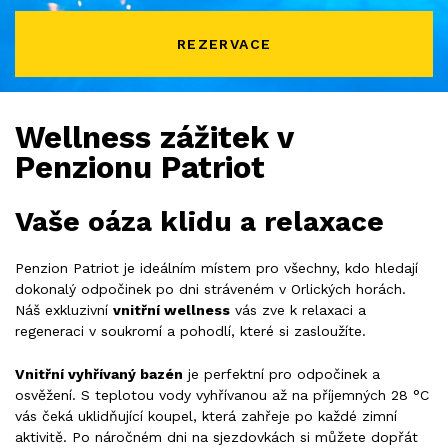
REZERVACE
Wellness zážitek v
Penzionu Patriot
Vaše oáza klidu a relaxace
Penzion Patriot je ideálním místem pro všechny, kdo hledají
dokonalý odpočinek po dni stráveném v Orlických horách.
Náš exkluzivní
vnitřní wellness
vás zve k relaxaci a
regeneraci v soukromí a pohodlí, které si zasloužíte.
Vnitřní vyhřívaný bazén
je perfektní pro odpočinek a
osvěžení. S teplotou vody vyhřívanou až na příjemných 28 °C
vás čeká uklidňující koupel, která zahřeje po každé zimní
aktivitě. Po náročném dni na sjezdovkách si můžete dopřát