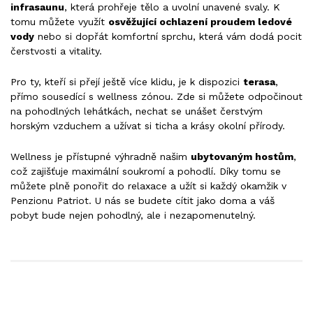
infrasaunu
, která prohřeje tělo a uvolní unavené svaly. K
tomu můžete využít
osvěžující ochlazení proudem ledové
vody
nebo si dopřát komfortní sprchu, která vám dodá pocit
čerstvosti a vitality.
Pro ty, kteří si přejí ještě více klidu, je k dispozici
terasa
,
přímo sousedící s wellness zónou. Zde si můžete odpočinout
na pohodlných lehátkách, nechat se unášet čerstvým
horským vzduchem a užívat si ticha a krásy okolní přírody.
Wellness je přístupné výhradně našim
ubytovaným hostům
,
což zajišťuje maximální soukromí a pohodlí. Díky tomu se
můžete plně ponořit do relaxace a užít si každý okamžik v
Penzionu Patriot. U nás se budete cítit jako doma a váš
pobyt bude nejen pohodlný, ale i nezapomenutelný.