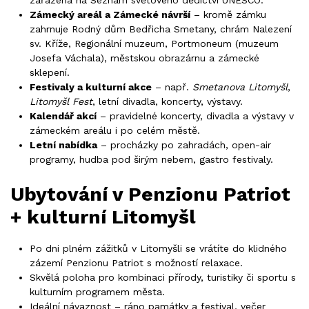
zařazená na Seznam světového dědictví UNESCO.
Zámecký areál a Zámecké návrší
– kromě zámku
zahrnuje Rodný dům Bedřicha Smetany, chrám Nalezení
sv. Kříže, Regionální muzeum, Portmoneum (muzeum
Josefa Váchala), městskou obrazárnu a zámecké
sklepení.
Festivaly a kulturní akce
– např.
Smetanova Litomyšl
,
Litomyšl Fest
, letní divadla, koncerty, výstavy.
Kalendář akcí
– pravidelné koncerty, divadla a výstavy v
zámeckém areálu i po celém městě.
Letní nabídka
– procházky po zahradách, open-air
programy, hudba pod širým nebem, gastro festivaly.
Ubytování v Penzionu Patriot
+ kulturní Litomyšl
Po dni plném zážitků v Litomyšli se vrátíte do klidného
zázemí Penzionu Patriot s možností relaxace.
Skvělá poloha pro kombinaci přírody, turistiky či sportu s
kulturním programem města.
Ideální návaznost – ráno památky a festival, večer