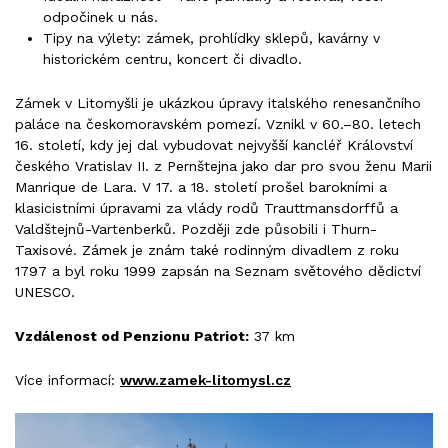
odpočinek u nás.
Tipy na výlety: zámek, prohlídky sklepů, kavárny v
historickém centru, koncert či divadlo.
Zámek v Litomyšli je ukázkou úpravy italského renesančního
paláce na českomoravském pomezí. Vznikl v 60.–80. letech
16. století, kdy jej dal vybudovat nejvyšší kancléř Království
českého Vratislav II. z Pernštejna jako dar pro svou ženu Marii
Manrique de Lara. V 17. a 18. století prošel barokními a
klasicistními úpravami za vlády rodů Trauttmansdorffů a
Valdštejnů-Vartenberků. Později zde působili i Thurn-
Taxisové. Zámek je znám také rodinným divadlem z roku
1797 a byl roku 1999 zapsán na Seznam světového dědictví
UNESCO.
Vzdálenost od Penzionu Patriot:
37 km
Více informací:
www.zamek-litomysl.cz