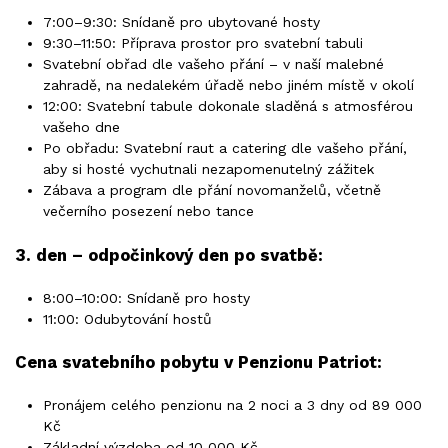
7:00–9:30: Snídaně pro ubytované hosty
9:30–11:50: Příprava prostor pro svatební tabuli
Svatební obřad dle vašeho přání – v naší malebné
zahradě, na nedalekém úřadě nebo jiném místě v okolí
12:00: Svatební tabule dokonale sladěná s atmosférou
vašeho dne
Po obřadu: Svatební raut a catering dle vašeho přání,
aby si hosté vychutnali nezapomenutelný zážitek
Zábava a program dle přání novomanželů, včetně
večerního posezení nebo tance
3. den – odpočinkový den po svatbě:
8:00–10:00: Snídaně pro hosty
11:00: Odubytování hostů
Cena svatebního pobytu v Penzionu Patriot:
Pronájem celého penzionu na 2 noci a 3 dny od 89 000
Kč
Základní výzdoba od 10 000 Kč