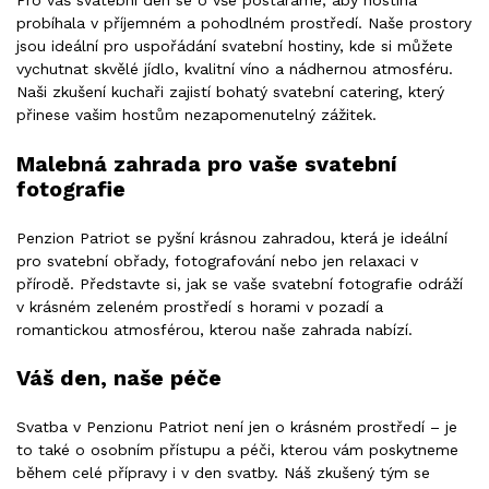
Pro váš svatební den se o vše postaráme, aby hostina
probíhala v příjemném a pohodlném prostředí. Naše prostory
jsou ideální pro uspořádání svatební hostiny, kde si můžete
vychutnat skvělé jídlo, kvalitní víno a nádhernou atmosféru.
Naši zkušení kuchaři zajistí bohatý svatební catering, který
přinese vašim hostům nezapomenutelný zážitek.
Malebná zahrada pro vaše svatební
fotografie
Penzion Patriot se pyšní krásnou zahradou, která je ideální
pro svatební obřady, fotografování nebo jen relaxaci v
přírodě. Představte si, jak se vaše svatební fotografie odráží
v krásném zeleném prostředí s horami v pozadí a
romantickou atmosférou, kterou naše zahrada nabízí.
Váš den, naše péče
Svatba v Penzionu Patriot není jen o krásném prostředí – je
to také o osobním přístupu a péči, kterou vám poskytneme
během celé přípravy i v den svatby. Náš zkušený tým se